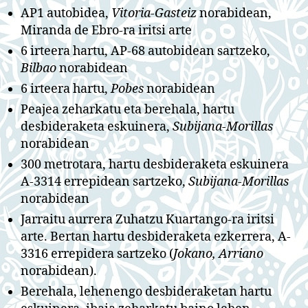
AP1 autobidea,
Vitoria-Gasteiz
norabidean,
Miranda de Ebro-ra iritsi arte
6 irteera hartu, AP-68 autobidean sartzeko,
Bilbao
norabidean
6 irteera hartu,
Pobes
norabidean
Peajea zeharkatu eta berehala, hartu
desbideraketa eskuinera,
Subijana-Morillas
norabidean
300 metrotara, hartu desbideraketa eskuinera
A-3314 errepidean sartzeko,
Subijana-Morillas
norabidean
Jarraitu aurrera Zuhatzu Kuartango-ra iritsi
arte. Bertan hartu desbideraketa ezkerrera, A-
3316 errepidera sartzeko (
Jokano, Arriano
norabidean).
Berehala, lehenengo desbideraketan hartu