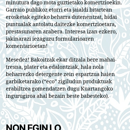
minutura dago mota guztietako komertzioekin.
Garraio publikoz etorri eta jaialdi bitartean
erosketak egiteko beharra dutenentzat, bidai
puntualak antolatu daitezke komertzioetara,
prestasunaren arabera. Interesa izan ezkero,
jakinarazi iezaguzu formularioaren
komentarioetan!
Mesedez! Bakoitzak ekar ditzala bere mahai-
tresna, plater eta edalontziak, hala nola
beharrezko detergente zein espartzua haien
garbiketarako (“eco” zigiludun produktuak
erabiltzea gomendatzen dugu Kuartangoko
ingurugiroa ahal bezain beste babesteko).
NON EGIN LO