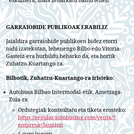
eskuinera, ibaia zeharkatu baino lehen
GARRAIOBIDE PUBLIKOAK ERABILIZ
Jaialdira garraiobide publikoen bidez etorri
nahi izatekotan, lehenengo Bilbo edo Vitoria-
Gasteiz-era hurbildu beharko da, eta hortik
Zuhatzu-Kuartango-ra.
Bilbotik, Zuhatzu-Kuartango-ra iristeko
:
Autobusa Bilbao Intermodal-etik, Ametzaga-
Zuia-ra
Ordutegiak kontsultatu eta tiketa erosteko:
https://regular.autobusing.com/venta/?
empresa=launion