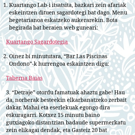
Kuartango Lab-i itsatsita, bazkari zein afariak
eskeintzen dituen sagardotegi bat dago. Menu
begetarianoa eskatzeko aukerarekin. Bota
begirada bat beraien web guneari:
Kuartango Sagardotegia
Oinez bi minututara, “Bar Las Piscinas
Ondono”-k hurrengoa eskaintzen digu:
Taberna Baias
3. “Detraje” otordu famatuak ahaztu gabe! Hau
da, norberak besteekin elkarbanatzeko zerbait
dakar. Mahai eta eserlekuak egongo dira
eskuragarri. Kotxez 15 minutu baino
gutxiagoko distantzian badaude supermerkatu
zein elikagai dendak, eta Gasteiz 20 bat