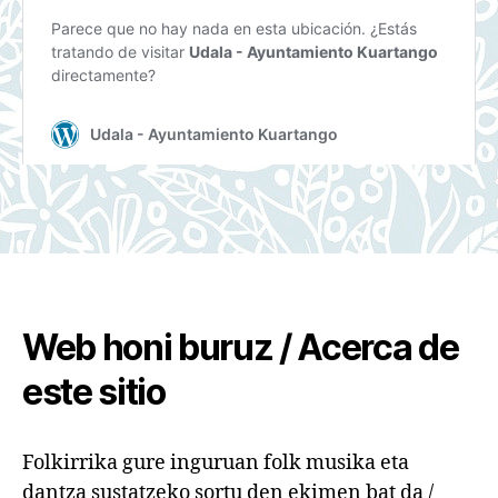
Web honi buruz / Acerca de
este sitio
Folkirrika gure inguruan folk musika eta
dantza sustatzeko sortu den ekimen bat da /