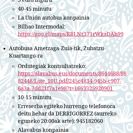
5 euro inguru
40-45 minutu
La Unión autobus konpainia
Bilbao Intermodal:
https://goo.gl/maps/RBLNz171rWkzDAh99
Autobusa Ametzaga-Zuia-tik, Zuhatzu-
Kuartango-ra
Ordutegiak kontsultatzeko:
https://alavabus.eus/documents/8644688/86
82448/Lote_10U.pdf/245c4834-945b-c907-
6a3a-7dd21f7a1e98?t=1663325920901
10-15 minutu
Erreserba egiteko hurrengo telefonora
deitu behar da DERRIGORREZ (aurreko
eguneko 20:00ak arte): 945182060
Alavabus konpainia