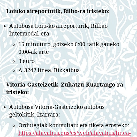
Loiuko aireportutik, Bilbo-ra iristeko:
Autobusa Loiu-ko aireporturik, Bilbao
Intermodal-era
15 minuturo, goizeko 6:00-tatik gaueko
0:00-ak arte
3 euro
A-3247 linea, Bizkaibus
Vitoria-Gasteizetik, Zuhatzu-Kuartango-ra
iristeko:
Autobusa Vitoria-Gasteizeko autobus
geltokitik, Izarrara:
Ordutegiak kontsultatu eta tiketa erosteko:
https://alavabus.eus/es/web/alavabus/linea-