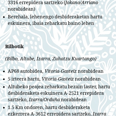
3316 errepidera sartzeko (
Jokano/Arriano
norabidean)
Berehala, lehenengo desbideraketan hartu
eskuinera, ibaia zeharkatu baino lehen
Bilbotik
(Bilbo, Altube, Izarra, Zuhatzu Kuartango)
AP68 autobidea,
Vitoria-Gasteiz
norabidean
5 irteera hartu,
Vitoria-Gasteiz
norabidean
Altubeko peajea zeharkatu bezain laster, hartu
desbideraketa eskuinera A-2521 errepidera
sartzeko,
Izarra/Orduña
norabidean
1.5 Km ondoren, hartu desbideraketa
ezkerrera A-3612 errepidera sartzeko,
Izarra