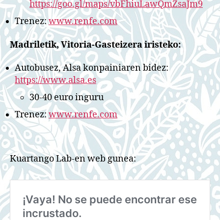
https://goo.gl/maps/vbFhiuLawQmZsaJm9
Trenez:
www.renfe.com
Madriletik, Vitoria-Gasteizera iristeko:
Autobusez, Alsa konpainiaren bidez:
https://www.alsa.es
30-40 euro inguru
Trenez:
www.renfe.com
Kuartango Lab-en web gunea: