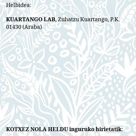
Helbidea:
KUARTANGO LAB
, Zuhatzu Kuartango, P.K.
01430 (Araba)
KOTXEZ NOLA HELDU inguruko hirietatik
: