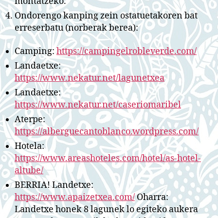
montatzeko.
Ondorengo kanping zein ostatuetakoren bat
erreserbatu (norberak berea):
Camping:
https://campingelrobleverde.com/
Landaetxe:
https://www.nekatur.net/lagunetxea
Landaetxe:
https://www.nekatur.net/caseriomaribel
Aterpe:
https://alberguecantoblanco.wordpress.com/
Hotela:
https://www.areashoteles.com/hotel/as-hotel-
altube/
BERRIA! Landetxe:
https://www.apaizetxea.com/
Oharra:
Landetxe honek 8 lagunek lo egiteko aukera