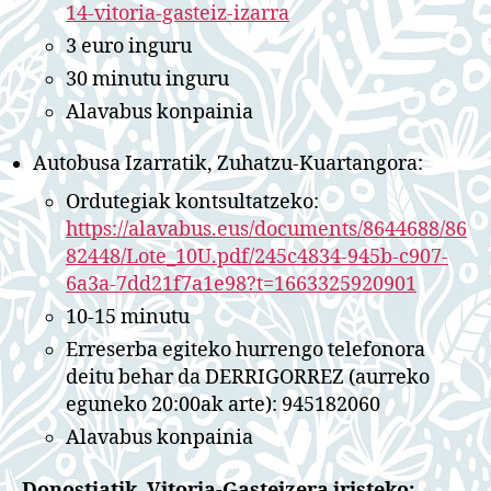
14-vitoria-gasteiz-izarra
3 euro inguru
30 minutu inguru
Alavabus konpainia
Autobusa Izarratik, Zuhatzu-Kuartangora:
Ordutegiak kontsultatzeko:
https://alavabus.eus/documents/8644688/86
82448/Lote_10U.pdf/245c4834-945b-c907-
6a3a-7dd21f7a1e98?t=1663325920901
10-15 minutu
Erreserba egiteko hurrengo telefonora
deitu behar da DERRIGORREZ (aurreko
eguneko 20:00ak arte): 945182060
Alavabus konpainia
Donostiatik, Vitoria-Gasteizera iristeko: