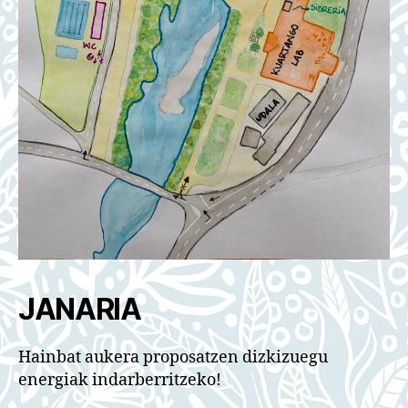
JANARIA
Hainbat aukera proposatzen dizkizuegu
energiak indarberritzeko!