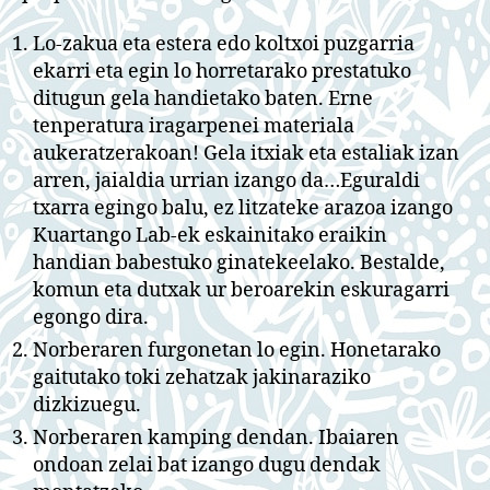
Lo-zakua eta estera edo koltxoi puzgarria
ekarri eta egin lo horretarako prestatuko
ditugun gela handietako baten. Erne
tenperatura iragarpenei materiala
aukeratzerakoan! Gela itxiak eta estaliak izan
arren, jaialdia urrian izango da…Eguraldi
txarra egingo balu, ez litzateke arazoa izango
Kuartango Lab-ek eskainitako eraikin
handian babestuko ginatekeelako. Bestalde,
komun eta dutxak ur beroarekin eskuragarri
egongo dira.
Norberaren furgonetan lo egin. Honetarako
gaitutako toki zehatzak jakinaraziko
dizkizuegu.
Norberaren kamping dendan. Ibaiaren
ondoan zelai bat izango dugu dendak