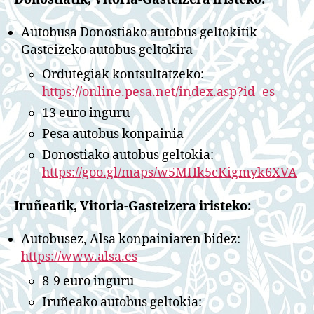
Autobusa Donostiako autobus geltokitik
Gasteizeko autobus geltokira
Ordutegiak kontsultatzeko:
https://online.pesa.net/index.asp?id=es
13 euro inguru
Pesa autobus konpainia
Donostiako autobus geltokia:
https://goo.gl/maps/w5MHk5cKigmyk6XVA
Iruñeatik, Vitoria-Gasteizera iristeko:
Autobusez, Alsa konpainiaren bidez:
https://www.alsa.es
8-9 euro inguru
Iruñeako autobus geltokia: