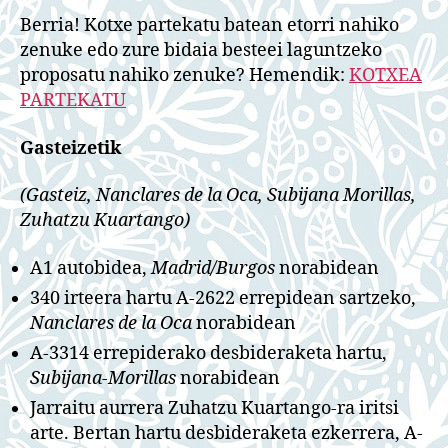
Berria! Kotxe partekatu batean etorri nahiko
zenuke edo zure bidaia besteei laguntzeko
proposatu nahiko zenuke? Hemendik:
KOTXEA
PARTEKATU
Gasteizetik
(Gasteiz, Nanclares de la Oca, Subijana Morillas,
Zuhatzu Kuartango)
A1 autobidea,
Madrid/Burgos
norabidean
340 irteera hartu A-2622 errepidean sartzeko,
Nanclares de la Oca
norabidean
A-3314 errepiderako desbideraketa hartu,
Subijana-Morillas
norabidean
Jarraitu aurrera Zuhatzu Kuartango-ra iritsi
arte. Bertan hartu desbideraketa ezkerrera, A-