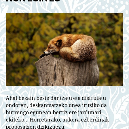
Ahal bezain beste dantzatu eta disfrutatu
ondoren, deskantsatzeko unea iritsiko da
hurrengo egunean berriz ere jardunari
ekiteko… Horretarako, aukera ezberdinak
proposatzen dizkizuegu: