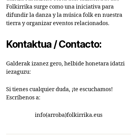
Folkirrika surge como una iniciativa para
difundir la danza y la música folk en nuestra
tierra y organizar eventos relacionados.
Kontaktua / Contacto:
Galderak izanez gero, helbide honetara idatzi
iezaguzu:
Si tienes cualquier duda, ¡te escuchamos!
Escríbenos a:
info(arroba)folkirrika.eus