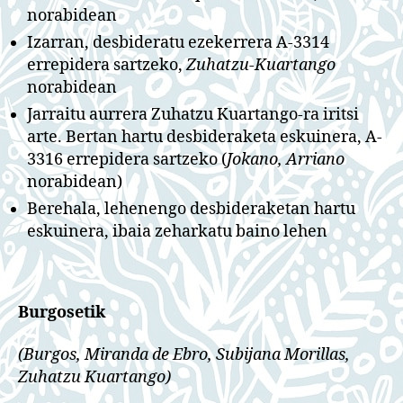
norabidean
Izarran, desbideratu ezekerrera A-3314
errepidera sartzeko,
Zuhatzu-Kuartango
norabidean
Jarraitu aurrera Zuhatzu Kuartango-ra iritsi
arte. Bertan hartu desbideraketa eskuinera, A-
3316 errepidera sartzeko (
Jokano, Arriano
norabidean)
Berehala, lehenengo desbideraketan hartu
eskuinera, ibaia zeharkatu baino lehen
Burgosetik
(Burgos, Miranda de Ebro, Subijana Morillas,
Zuhatzu Kuartango)