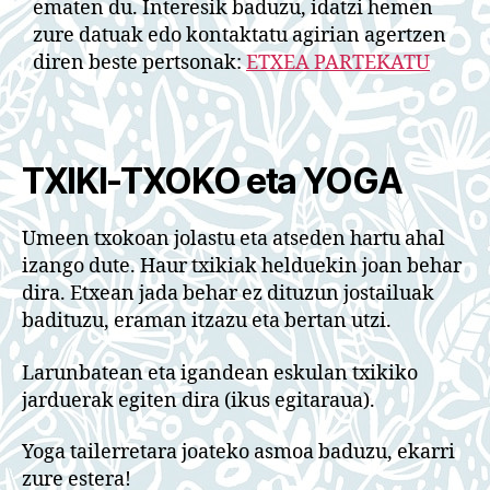
ematen du. Interesik baduzu, idatzi hemen
zure datuak edo kontaktatu agirian agertzen
diren beste pertsonak:
ETXEA PARTEKATU
TXIKI-TXOKO eta YOGA
Umeen txokoan jolastu eta atseden hartu ahal
izango dute. Haur txikiak helduekin joan behar
dira. Etxean jada behar ez dituzun jostailuak
badituzu, eraman itzazu eta bertan utzi.
Larunbatean eta igandean eskulan txikiko
jarduerak egiten dira (ikus egitaraua).
Yoga tailerretara joateko asmoa baduzu, ekarri
zure estera!